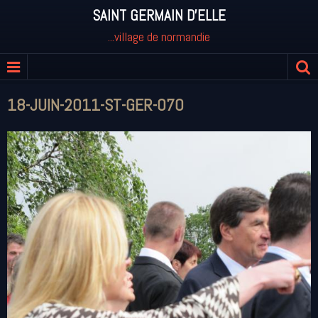
SAINT GERMAIN D'ELLE
...village de normandie
18-JUIN-2011-ST-GER-070