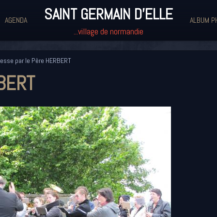
SAINT GERMAIN D'ELLE
AGENDA
ALBUM P
...village de normandie
esse par le Père HERBERT
RBERT