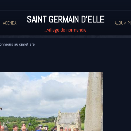
SAINT GERMAIN D'ELLE
AGENDA
ALBUM P
...village de normandie
onneurs au cimetière