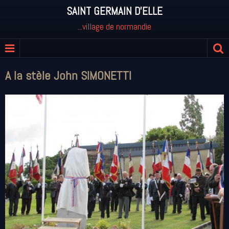
SAINT GERMAIN D'ELLE
...village de normandie
A la stèle John SIMONETTI