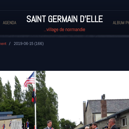
SAINT GERMAIN D'ELLE
AGENDA
ALBUM P
...village de normandie
ment
2019-06-15 (166)