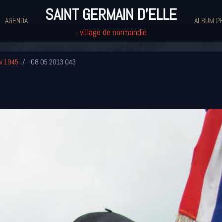
SAINT GERMAIN D'ELLE
AGENDA
ALBUM P
...village de normandie
i 1945
08 05 2013 043